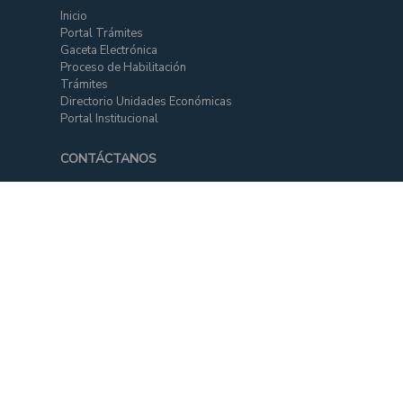
Inicio
Portal Trámites
Gaceta Electrónica
Proceso de Habilitación
Trámites
Directorio Unidades Económicas
Portal Institucional
CONTÁCTANOS
mail
info@seprec.gob.bo
ENCUÉNTRANOS
Nuestras oficinas
location_on
NUESTRAS REDES SOCIALES
Facebook
Instagram
X